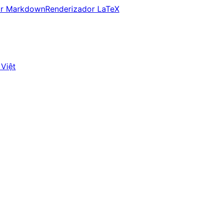
ir Markdown
Renderizador LaTeX
 Việt