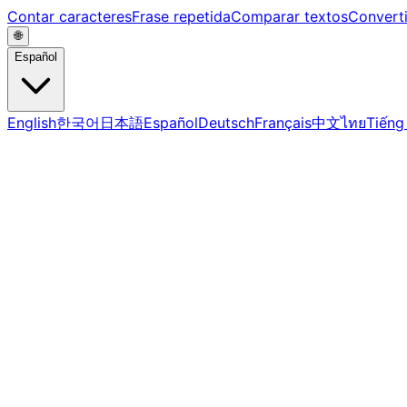
Contar caracteres
Frase repetida
Comparar textos
Convert
🌐
Español
English
한국어
日本語
Español
Deutsch
Français
中文
ไทย
Tiếng